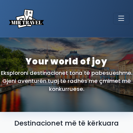
Your world of joy
Eksploroni destinacionet tona të pabesueshme.
Gjeni aventurën tuaj të radhës me çmimet më
konkurruese.
Destinacionet më të kërkuara