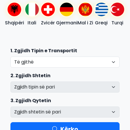
Shqipëri
Itali
Zvicër
Gjermani
Mal i Zi
Greqi
Turqi
1. Zgjidh Tipin e Transportit
2. Zgjidh Shtetin
3. Zgjidh Qytetin
Kërko