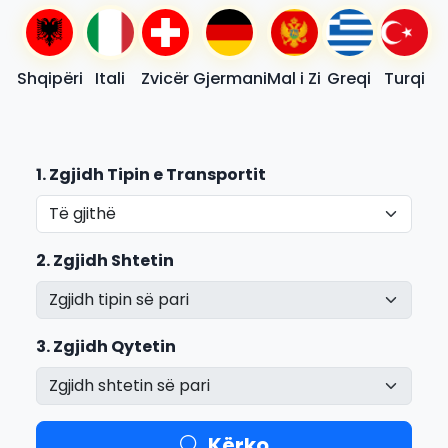
Shqipëri
Itali
Zvicër
Gjermani
Mal i Zi
Greqi
Turqi
1. Zgjidh Tipin e Transportit
2. Zgjidh Shtetin
3. Zgjidh Qytetin
Kërko