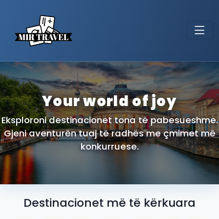
Your world of joy
Eksploroni destinacionet tona të pabesueshme.
Gjeni aventurën tuaj të radhës me çmimet më
konkurruese.
Destinacionet më të kërkuara